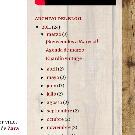
ARCHIVO DEL BLOG
2011
(24)
▼
marzo
(3)
▼
¡Bienvenidos a Marycot!
Agenda de marzo
El jardín vintage
abril
(2)
►
mayo
(2)
►
junio
(3)
►
julio
(2)
►
agosto
(2)
►
septiembre
(2)
►
octubre
(2)
►
or vino,
noviembre
(2)
►
de
Zara