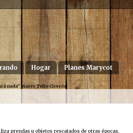
rando
Hogar
Planes Marycot
altará nada” Marco Tulio Cicerón
tiliza prendas u objetos rescatados de otras épocas.