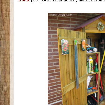
Home
para poder secar flores y hierbas aromá