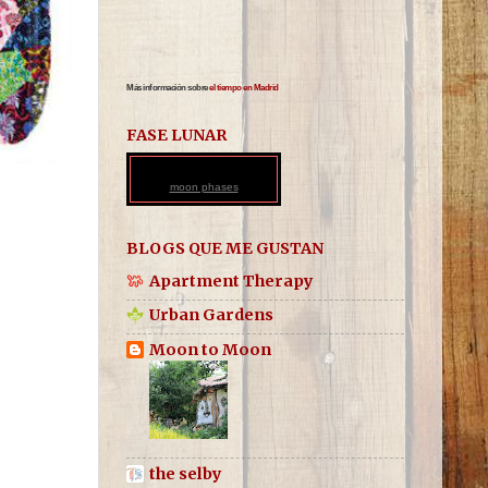
Más información sobre
el tiempo en Madrid
FASE LUNAR
moon phases
BLOGS QUE ME GUSTAN
Apartment Therapy
Urban Gardens
Moon to Moon
the selby