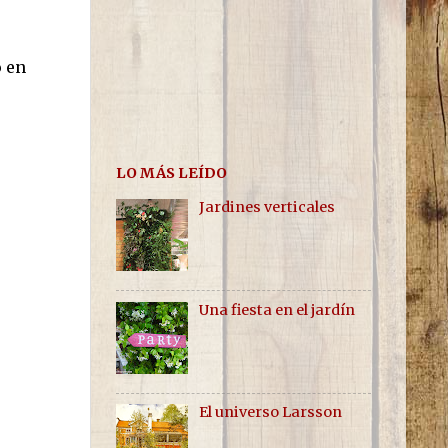
o en
LO MÁS LEÍDO
Jardines verticales
Una fiesta en el jardín
El universo Larsson