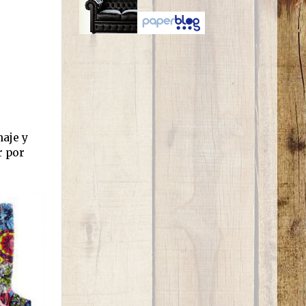
naje y
r por