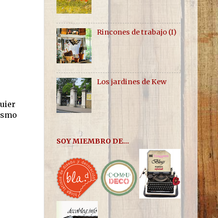
Rincones de trabajo (I)
Los jardines de Kew
uier
mismo
SOY MIEMBRO DE...