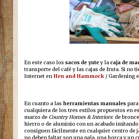
En este caso los
sacos de yute
y la
caja de ma
transporte del café y las cajas de fruta. Si no
Internet en
Hen and Hammock
/ Gardening e
En cuanto a las
herramientas manuales
para 
cualquiera de los tres estilos propuestos en e
marzo de
Country Homes & Interiors
: de bronc
hierro o de aluminio con un acabado imitando
consiguen fácilmente en cualquier centro de j
no deben faltar son una pala, una horca y un 