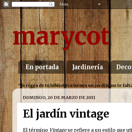
marycot
En portada
Jardinería
Deco
“Si cerca de tu biblioteca tienes un jardín, no te f
DOMINGO, 20 DE MARZO DE 2011
El jardín vintage
El término
Vintage
se refiere a un estilo que u