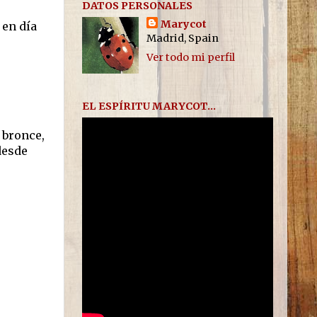
DATOS PERSONALES
Marycot
 en día
Madrid, Spain
Ver todo mi perfil
EL ESPÍRITU MARYCOT...
, bronce,
desde