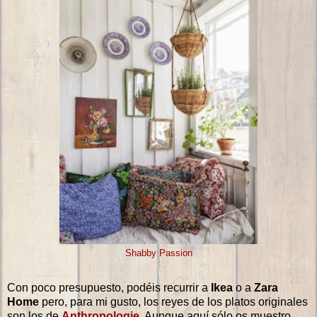
Shabby Passion
Con poco presupuesto, podéis recurrir a
Ikea
o a
Zara
Home
pero, para mi gusto, los reyes de los platos originales
son los de
Anthropologie
. Aunque aquí sólo os muestro