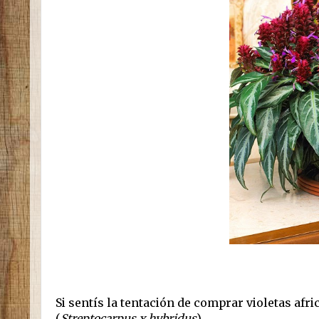
Si sentís la tentación de comprar violetas afr
(
Streptocarpus x hybridus
).