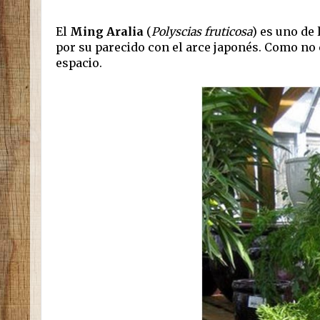
El
Ming Aralia
(
Polyscias fruticosa
) es uno de
por su parecido con el arce japonés. Como no
espacio.