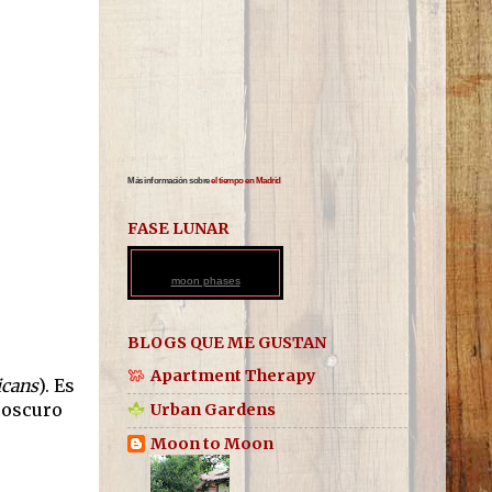
Más información sobre
el tiempo en Madrid
FASE LUNAR
moon phases
BLOGS QUE ME GUSTAN
Apartment Therapy
icans
). Es
a oscuro
Urban Gardens
Moon to Moon