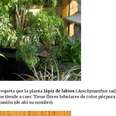
oqueta que la planta
lápiz de labios
(
Aeschynanthus rad
ue tiende a caer. Tiene flores tubulares de color púrpur
pasión (de ahí su nombre).