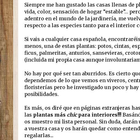
Siempre me han gustado las casas llenas de pl
vida, color, sensación de hogar “estable”… pe
adentro en el mundo de la jardinería, me vuel
respecto a las especies tanto para el interior 
Si vais a cualquier casa española, encontraréi
menos, una de estas plantas: potos, cintas, esp
ficus, palmeritas, anturios, sansevieras, croto
(incluida mi propia casa aunque involuntariam
No hay por qué ser tan aburridos. Es cierto q
dependemos de lo que vemos en viveros, centr
floristerías pero he investigado un poco y h
posibilidades.
Es más, os diré que en páginas extranjeras ha
las
plantas más
chic
para interiores!!!
Basánd
os muestro mi lista personal. Sin duda, darán
a vuestra casa y os harán quedar como entendi
regalarlas...