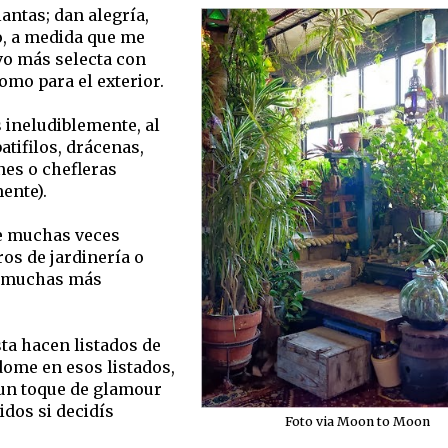
antas; dan alegría,
ro, a medida que me
vo más selecta con
como para el exterior.
s ineludiblemente, al
atifilos, drácenas,
nes o chefleras
ente).
ue muchas veces
os de jardinería o
ay muchas más
sta hacen listados de
ome en esos listados,
 un toque de glamour
dos si decidís
Foto via Moon to Moon