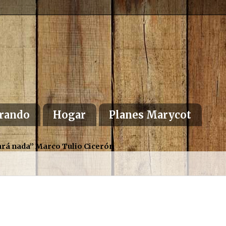
rando
Hogar
Planes Marycot
altará nada” Marco Tulio Cicerón