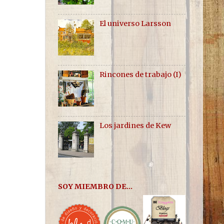
El universo Larsson
Rincones de trabajo (I)
Los jardines de Kew
SOY MIEMBRO DE...