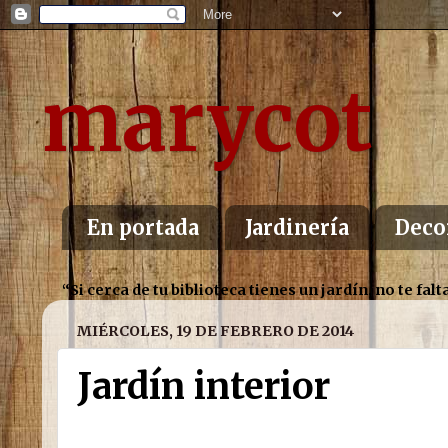
marycot
En portada
Jardinería
Deco
“Si cerca de tu biblioteca tienes un jardín, no te f
MIÉRCOLES, 19 DE FEBRERO DE 2014
Jardín interior