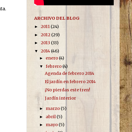
ta.
ARCHIVO DEL BLOG
2011
(24)
►
2012
(29)
►
2013
(33)
►
2014
(46)
▼
enero
(4)
►
febrero
(4)
▼
Agenda de febrero 2014
El jardín en febrero 2014
¡No pierdas este tren!
Jardín interior
marzo
(5)
►
abril
(5)
►
mayo
(5)
►