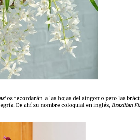
as'
os recordarán a las hojas del singonio pero las brác
legría. De ahí su nombre coloquial en inglés,
Brazilian F