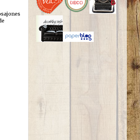
losajones
de