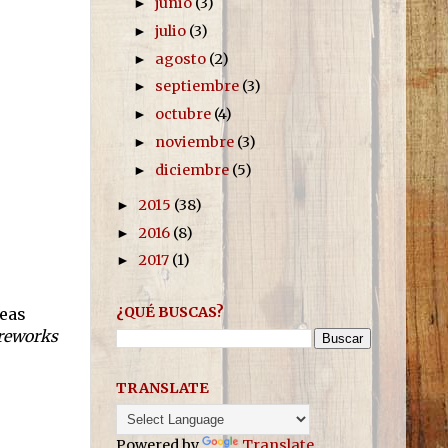
junio
(3)
►
julio
(3)
►
agosto
(2)
►
septiembre
(3)
►
octubre
(4)
►
noviembre
(3)
►
diciembre
(5)
►
2015
(38)
►
2016
(8)
►
2017
(1)
►
¿QUÉ BUSCAS?
teas
ireworks
TRANSLATE
Powered by
Translate