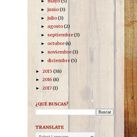
mayo
(5)
►
junio
(3)
►
julio
(3)
►
agosto
(2)
►
septiembre
(3)
►
octubre
(4)
►
noviembre
(3)
►
diciembre
(5)
►
2015
(38)
►
2016
(8)
►
2017
(1)
►
¿QUÉ BUSCAS?
TRANSLATE