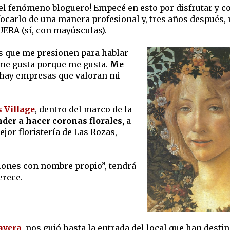
l fenómeno bloguero! Empecé en esto por disfrutar y c
focarlo de una manera profesional y, tres años después,
ERA (sí, con mayúsculas).
es que me presionen para hablar
e me gusta porque me gusta.
Me
 hay empresas que valoran mi
 Village
, dentro del marco de la
der a hacer coronas florales,
a
ejor floristería de Las Rozas,
llones con nombre propio”, tendrá
erece.
avera
nos guió hasta la entrada del local que han desti