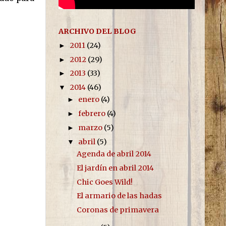
ARCHIVO DEL BLOG
2011
(24)
►
2012
(29)
►
2013
(33)
►
2014
(46)
▼
enero
(4)
►
febrero
(4)
►
marzo
(5)
►
abril
(5)
▼
Agenda de abril 2014
El jardín en abril 2014
Chic Goes Wild!
El armario de las hadas
Coronas de primavera