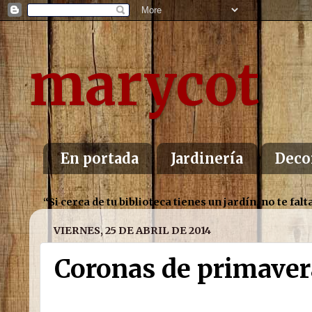
marycot
En portada
Jardinería
Deco
“Si cerca de tu biblioteca tienes un jardín, no te f
VIERNES, 25 DE ABRIL DE 2014
Coronas de primaver