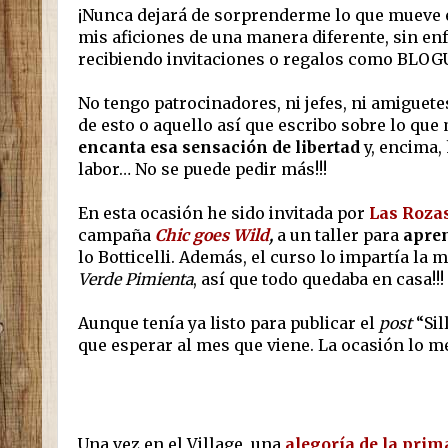
¡Nunca dejará de sorprenderme lo que mueve e
mis aficiones de una manera diferente, sin en
recibiendo invitaciones o regalos como BLOGU
No tengo patrocinadores, ni jefes, ni amiguet
de esto o aquello así que escribo sobre lo qu
encanta esa sensación de libertad
y, encima,
labor… No se puede pedir más!!!
En esta ocasión he sido invitada por
Las Rozas
campaña
Chic goes Wild
,
a un taller para
apren
lo Botticelli. Además, el curso lo impartía la m
Verde Pimienta
, así que todo quedaba en casa!!!
Aunque tenía ya listo para publicar el
post
“Si
que esperar al mes que viene. La ocasión lo m
Una vez en el Village, una
alegoría de la prim