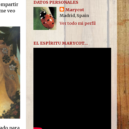
DATOS PERSONALES
ompartir
Marycot
 me veo
Madrid, Spain
Ver todo mi perfil
EL ESPÍRITU MARYCOT...
nado para