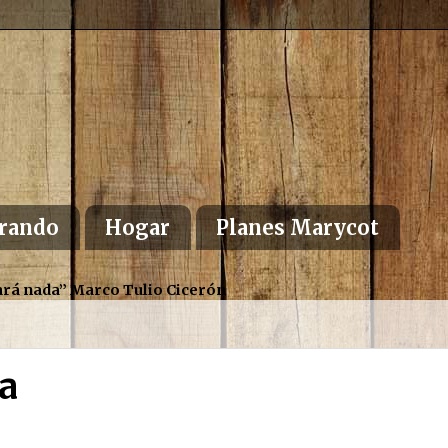
rando
Hogar
Planes Marycot
altará nada” Marco Tulio Cicerón
a