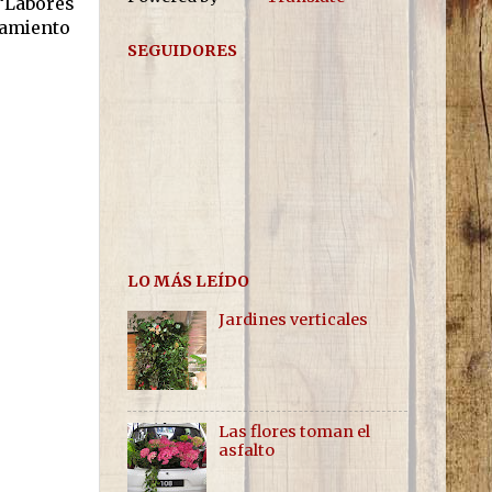
 “Labores
tamiento
SEGUIDORES
LO MÁS LEÍDO
Jardines verticales
Las flores toman el
asfalto