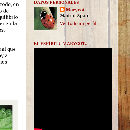
DATOS PERSONALES
 todo, en
Marycot
s de
Madrid, Spain
uilibrio
ienen la
Ver todo mi perfil
es.
EL ESPÍRITU MARYCOT...
ual que
oy a
 nos