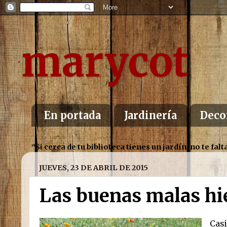
marycot
En portada
Jardinería
Deco
“Si cerca de tu biblioteca tienes un jardín, no te f
JUEVES, 23 DE ABRIL DE 2015
Las buenas malas hi
Casi