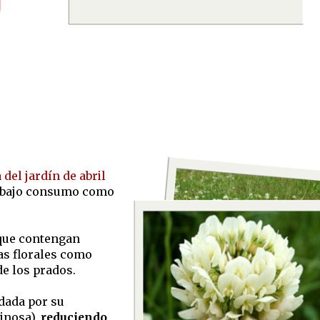
del jardín de abril
e bajo consumo como
 que contengan
as florales como
de los prados.
 dada por su
inosa),
reduciendo