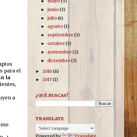
mayo
(5)
►
junio
(3)
►
julio
(4)
►
agosto
(1)
►
septiembre
(3)
►
octubre
(3)
►
noviembre
(2)
►
diciembre
(3)
►
aptos
s para el
2016
(8)
►
an la
2017
(1)
►
ientes,
¿QUÉ BUSCAS?
buyen a
TRANSLATE
como
Powered by
Translate