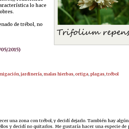
característica lo hace
obres.
enado de trébol, no
05/2015)
migación
,
jardinería
,
malas hierbas
,
ortiga
,
plagas
,
trébol
cer una zona con trébol, y decidí dejarlo. También hay algún
llos y decidí no quitarlos. Me gustaría hacer una especie de 