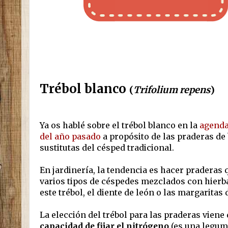
Trébol blanco
(
Trifolium repens
)
Ya os hablé sobre el trébol blanco en la
agenda 
del año pasado
a propósito de las praderas d
sustitutas del césped tradicional.
En jardinería, la tendencia es hacer praderas
varios tipos de céspedes mezclados con hierb
este trébol, el diente de león o las margaritas 
La elección del trébol para las praderas viene
capacidad de fijar el nitrógeno
(es una legum