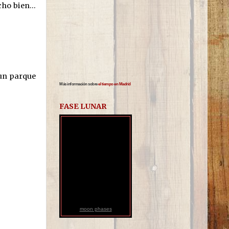
ho bien...
 un parque
Más información sobre
el tiempo en Madrid
FASE LUNAR
moon phases