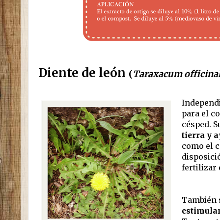
Diente de león
(
Taraxacum officina
Independi
para el c
césped. S
tierra y 
como el c
disposici
fertilizar
También s
estimula