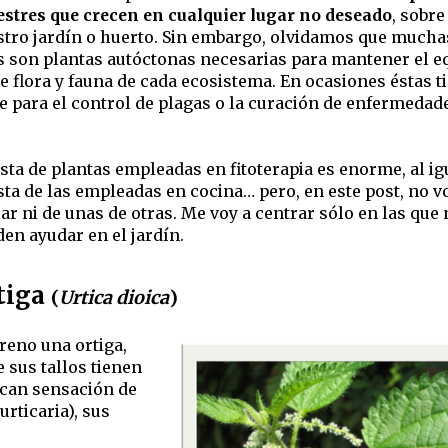
estres que crecen en cualquier lugar no deseado
, sobre
tro jardín o huerto. Sin embargo, olvidamos que mucha
s son plantas autóctonas necesarias para mantener el eq
e flora y fauna de cada ecosistema. En ocasiones éstas t
e para el control de plagas o la curación de enfermedad
ista de plantas empleadas en fitoterapia es enorme, al ig
ista de las empleadas en cocina… pero, en este post, no v
ar ni de unas de otras. Me voy a centrar sólo en las que
en ayudar en el jardín.
tiga
(
Urtica dioica
)
rreno una ortiga,
e sus tallos tienen
vocan sensación de
rticaria), sus