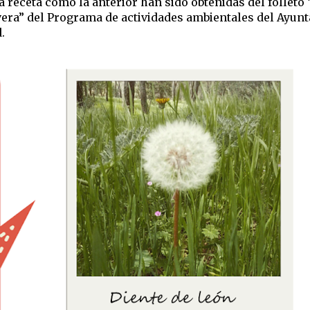
a receta como la anterior han sido o
btenidas del folleto
era” del Programa de actividades ambientales del Ayun
.