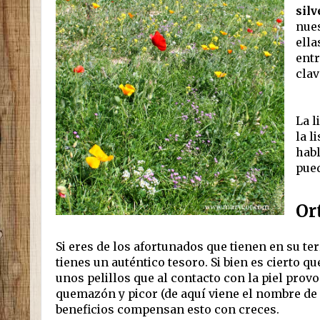
silv
nues
ella
entr
clav
La l
la l
habl
pued
Or
Si eres de los afortunados que tienen en su te
tienes un auténtico tesoro. Si bien es cierto qu
unos pelillos que al contacto con la piel pro
quemazón y picor (de aquí viene el nombre de u
beneficios compensan esto con creces.