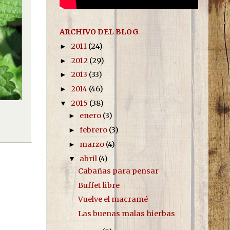
ARCHIVO DEL BLOG
2011
(24)
►
2012
(29)
►
2013
(33)
►
2014
(46)
►
2015
(38)
▼
enero
(3)
►
febrero
(3)
►
marzo
(4)
►
abril
(4)
▼
Cabañas para pensar
Buffet libre
Vuelve el macramé
Las buenas malas hierbas