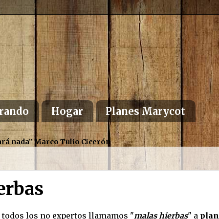
rando
Hogar
Planes Marycot
altará nada” Marco Tulio Cicerón
erbas
 todos los no expertos llamamos "
malas hierbas
" a
plan